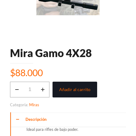
Mira Gamo 4X28
$
88.000
Mira
Añadir al carrito
Gamo
4X28
cantidad
Categoría:
Miras
Descripción
Ideal para rifles de bajo poder.