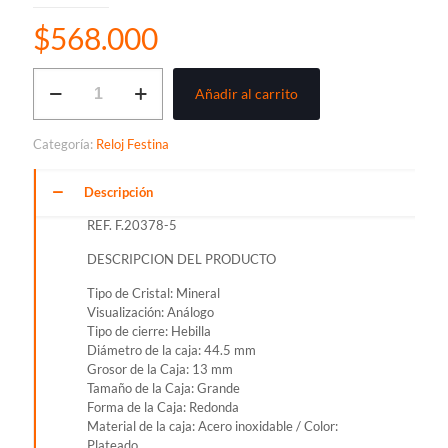
$
568.000
RELOJ
Añadir al carrito
FESTINA
SPORT
DIVE
Categoría:
Reloj Festina
ANALOGO
PARA
HOMBRE
Descripción
REF.
REF. F.20378-5
F.20378-
5
DESCRIPCION DEL PRODUCTO
cantidad
Tipo de Cristal: Mineral
Visualización: Análogo
Tipo de cierre: Hebilla
Diámetro de la caja: 44.5 mm
Grosor de la Caja: 13 mm
Tamaño de la Caja: Grande
Forma de la Caja: Redonda
Material de la caja: Acero inoxidable / Color:
Plateado