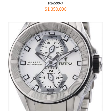
F16599-7
$
1.350.000